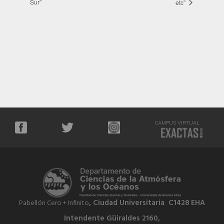
Sur”
etc”
CAMPUS VIRTUAL
, Ciudad Universitaria C1428 EHA
Pabellón Cero + Infinito
Intendente Güiraldes 2160,