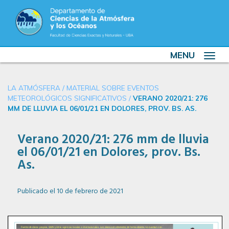
MENU
Toggle
navigat
LA ATMÓSFERA
/
MATERIAL SOBRE EVENTOS
METEOROLÓGICOS SIGNIFICATIVOS
/
VERANO 2020/21: 276
MM DE LLUVIA EL 06/01/21 EN DOLORES, PROV. BS. AS.
Verano 2020/21: 276 mm de lluvia
el 06/01/21 en Dolores, prov. Bs.
As.
Publicado el 10 de febrero de 2021