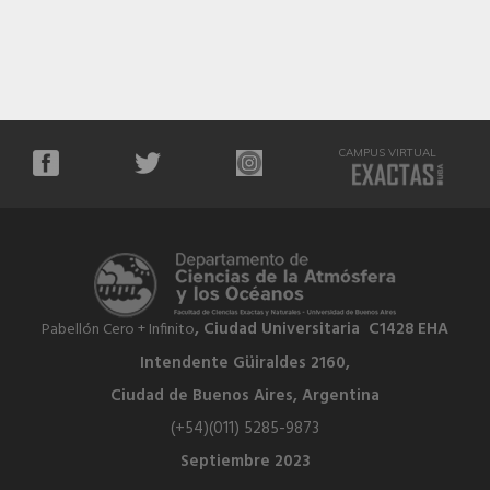
CAMPUS VIRTUAL
, Ciudad Universitaria C1428 EHA
Pabellón Cero + Infinito
Intendente Güiraldes 2160,
Ciudad de Buenos Aires, Argentina
(+54)(011) 5285-9873
Septiembre 2023