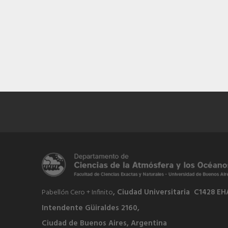
, Ciudad Universitaria C1428 EH
Pabellón Cero + Infinito
Intendente Güiraldes 2160,
Ciudad de Buenos Aires, Argentina