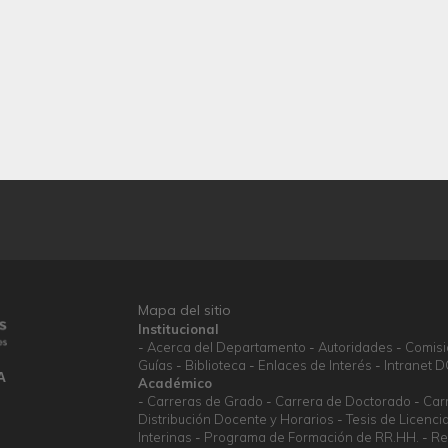
Mapa del sitio
Institucional
Acerca del Departamento
Autoridades
Comis
Guías
Biblioteca
Enlaces de Interés
Intranet 
A
Académico
Carreras de Grado
Carrera de Doctorado
Car
Distribución Docente y Horarios
Tesis de Licenci
Interinas
Programa de Formación de RR.HH.
Re