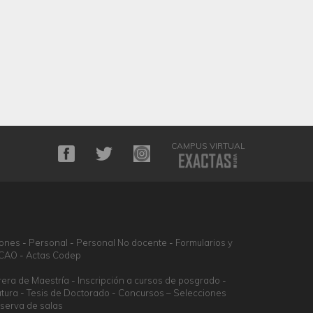
CAMPUS VIRTUAL
iones
Personal
Personal No docente
Formularios y
DCAO
Actas Codep
rera de Maestría
Inscripción a cursos de posgrado
atura
Tesis de Doctorado
Concursos – Selecciones
serva de salas