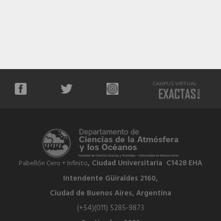
CAMPUS VIRTUAL
, Ciudad Universitaria C1428 EHA
Pabellón Cero + Infinito
Intendente Güiraldes 2160,
Ciudad de Buenos Aires, Argentina
(+54)(011) 5285-9873