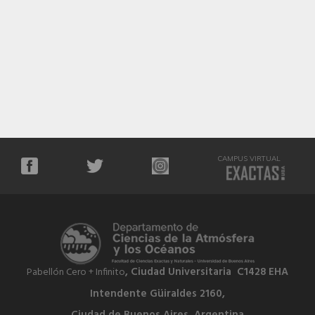
CAMPUS VIRTUAL
, Ciudad Universitaria C1428 EHA
Pabellón Cero + Infinito
Intendente Güiraldes 2160,
Ciudad de Buenos Aires, Argentina