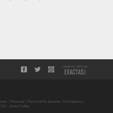
CAMPUS VIRTUAL
iones
Personal
Personal No docente
Formularios y
DCAO
Actas Codep