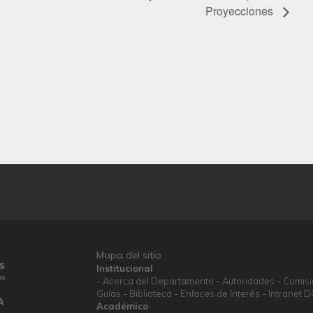
Proyecciones
Mapa del sitio
Institucional
Acerca del Departamento
Autoridades
Comis
Guías
Biblioteca
Enlaces de Interés
Intranet 
A
Académico