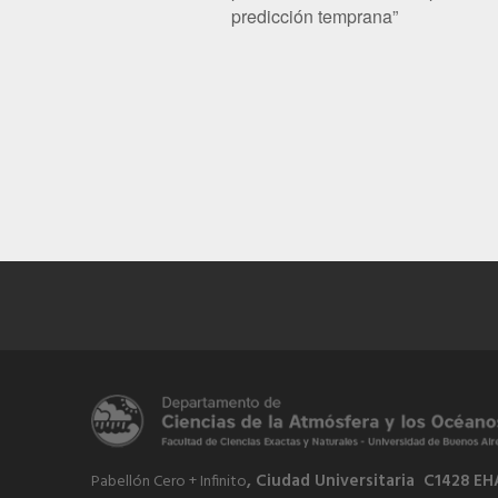
predicción temprana”
, Ciudad Universitaria C1428 EH
Pabellón Cero + Infinito