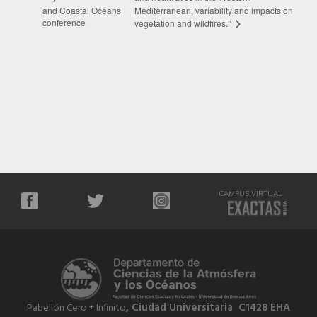
and Coastal Oceans
Mediterranean, variability and impacts on
conference
vegetation and wildfires.”
CAMPUS VIRTUAL
, Ciudad Universitaria C1428 EHA
Pabellón Cero + Infinito