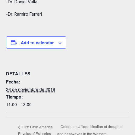
-Dr. Daniel Valla
-Dr. Ramiro Ferrari
Add to calendar
DETALLES
Fecha:
26 de noviembre de 2019
Tiempo:
11:00 - 13:00
Coloquios // “Identification of droughts
First Latin America
Physics of Estuaries
and heatwaves in the Western