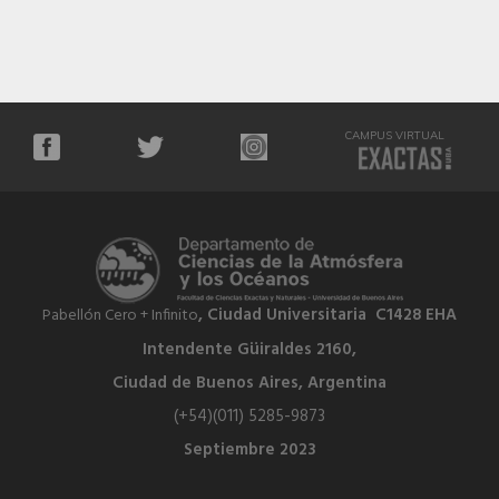
CAMPUS VIRTUAL
, Ciudad Universitaria C1428 EHA
Pabellón Cero + Infinito
Intendente Güiraldes 2160,
Ciudad de Buenos Aires, Argentina
(+54)(011) 5285-9873
Septiembre 2023