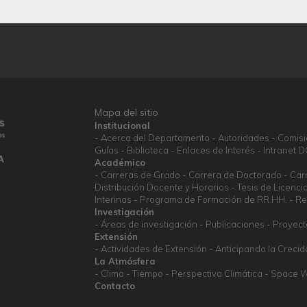
Mapa del sitio
Institucional
Acerca del Departamento
Autoridades
Comis
Guías
Biblioteca
Enlaces de Interés
Intranet 
A
Académico
Carreras de Grado
Carrera de Doctorado
Car
Distribución Docente y Horarios
Tesis de Licenci
Interinas
Programa de Formación de RR.HH.
Re
Investigación
Áreas de investigación
Publicaciones
Proyect
Extensión
Actividades de Extensión
Anticipando la Crecid
La Atmósfera
Clima
Tiempo
Perspectiva Climática
Space W
Contacto