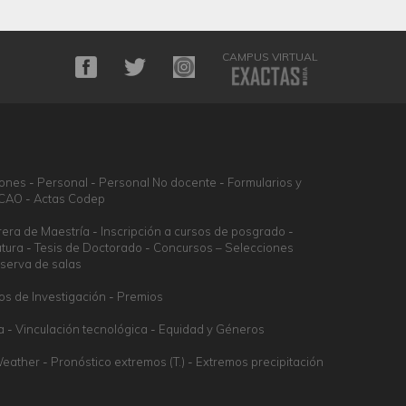
CAMPUS VIRTUAL
iones
Personal
Personal No docente
Formularios y
DCAO
Actas Codep
rera de Maestría
Inscripción a cursos de posgrado
atura
Tesis de Doctorado
Concursos – Selecciones
serva de salas
os de Investigación
Premios
a
Vinculación tecnológica
Equidad y Géneros
eather
Pronóstico extremos (T.)
Extremos precipitación