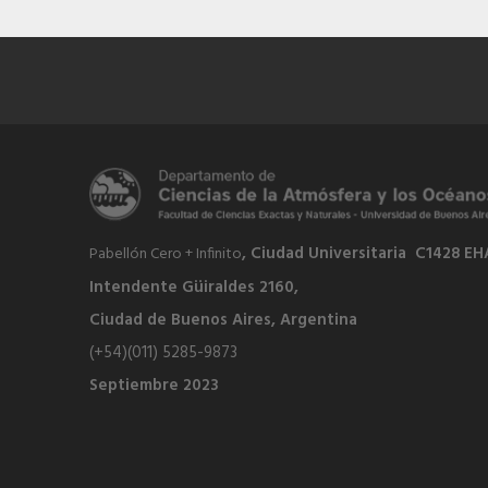
, Ciudad Universitaria C1428 EH
Pabellón Cero + Infinito
Intendente Güiraldes 2160,
Ciudad de Buenos Aires, Argentina
(+54)(011) 5285-9873
Septiembre 2023