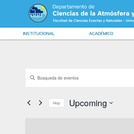
INSTITUCIONAL
ACADÉMICO
Eventos
Ingrese
de
La
Clave.
Búsqueda
Búsqueda
de
Upcoming
y
Hoy
Eventos
Vistas
por
Seleccionar
palabra
la
de
Clave.
fecha.
Navegación