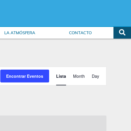
LA ATMÓSFERA
CONTACTO
Evento
Encontrar Eventos
Lista
Month
Day
Vistas
de
Navegación