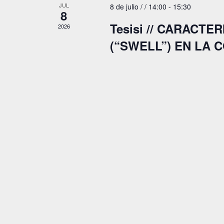
JUL
8 de julio / / 14:00
-
15:30
8
Tesisi // CARACT
2026
(“SWELL”) EN LA