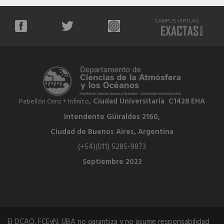
CAMPUS VIRTUAL
, Ciudad Universitaria C1428 EHA
Pabellón Cero + Infinito
Intendente Güiraldes 2160,
Ciudad de Buenos Aires, Argentina
(+54)(011) 5285-9873
Septiembre 2023
El DCAO, FCEyN, UBA no garantiza y no asume responsabilidad