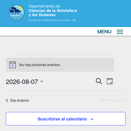
MENU
Toggle
navigat
Eventos
No hay próximas eventos.
for
Notice
7
Eventos
Event
2026-08-07
Búsqueda
Day
Vistas
de
de
Seleccionar
de
la
agosto
Búsqued
fecha.
Día Anterior
El Próximo Día
Naveg
y
de
Vistas
Suscribirse al calendario
2026
de