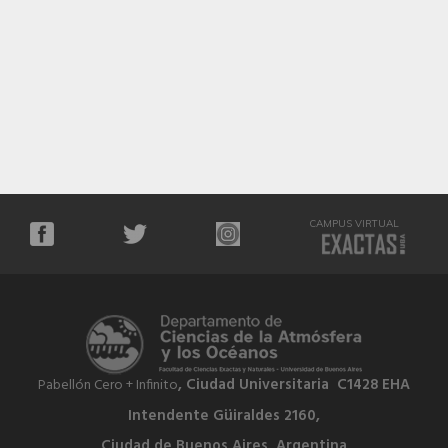
CAMPUS VIRTUAL
, Ciudad Universitaria C1428 EHA
Pabellón Cero + Infinito
Intendente Güiraldes 2160,
Ciudad de Buenos Aires, Argentina